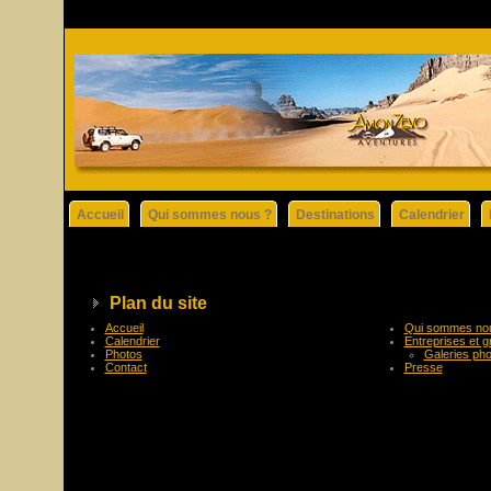
Accueil
Qui sommes nous ?
Destinations
Calendrier
Plan du site
Accueil
Qui sommes no
Calendrier
Entreprises et 
Photos
Galeries ph
Contact
Presse