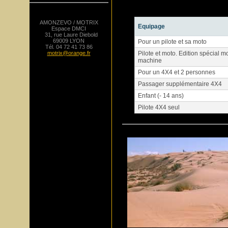
AMONZEVO / MOTRIX
Equipage
Espace DMCI
31, rue Laure Diebold
69009 LYON
Pour un pilote et sa moto
Tél. 04 72 41 73 86
motrix@orange.fr
Pilote et moto. Edition spécial m
machine
Pour un 4X4 et 2 personnes
Passager supplémentaire 4X4
Enfant (- 14 ans)
Pilote 4X4 seul