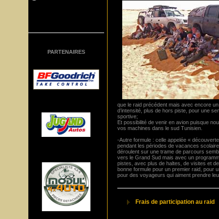
PARTENAIRES
que le raid précédent mais avec encore un
d’intensité, plus de hors piste, pour une s
sportive;
Et possibilité de venir en avion puisque n
vos machines dans le sud Tunisien.
-Autre formule : celle appelée « découvert
pendant les périodes de vacances scolaires
déroulent sur une trame de parcours semb
vers le Grand Sud mais avec un programm
pistes, avec plus de haltes, de visites et d
bonne formule pour un premier raid, pour un
pour des voyageurs qui aiment prendre leu
Frais de participation au raid