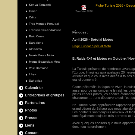
Kenya Tanzanie
Fiche Tunisie 2026 - Descri
Oman
Tunisie 2026
Crête
Tras Montes Portugal
Transsierras Andalouse
Périodes :
Raid Corse
Avril 2026 - Spécial Motos
Sardaigne
Page Tunisie Spécial Moto
Alpissimo
Monts Forez Moto
Et Raids 4X4 et Motos en Octobre / No
Monts Beaujolais Moto
Voie Romaine
La Tunisie présente de nombreux avantages
l’Europe. Imaginez qu’à quelques 20 heures
Libye
Africain et que vous avez accès à toutes 
est ici concentré :
Sahafrica
Citons pèle mêle, la façon de vivre, la cuis
Calendrier
aussi pour ce qui concerne le raid, les pa
pistes et hors pistes, les scènes étonnante
Entreprises et groupes
chaleureux… : une découverte qui n’est que
Partenaires
En Tunisie, vous apprécierez l’approche pr
grand désert du Sahara que nous abordons
Photos
Les contacts sont toujours amicaux et facil
sont également toujours très corrects et s’
Presse
Avec quelques conseils que nous apporteron
Liens
donc tout naturellement.
Contact