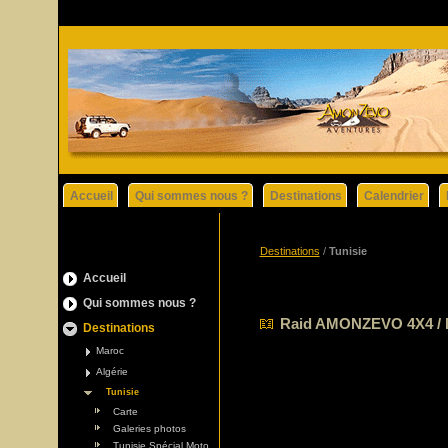
Accueil
Qui sommes nous ?
Destinations
Calendrier
Destinations
/
Tunisie
Accueil
Qui sommes nous ?
Raid AMONZEVO 4X4 / Mo
Destinations
Maroc
Algérie
Tunisie
Carte
Galeries photos
Tunisie Spécial Moto